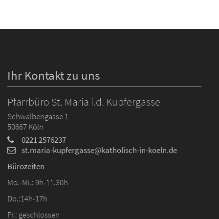
Ihr Kontakt zu uns
Pfarrbüro St. Maria i.d. Kupfergasse
Schwalbengasse 1
50667
Köln
0221 2576237
st.maria-kupfergasse@katholisch-in-koeln.de
Bürozeiten
Mo.-Mi.: 9h-11.30h
Do.:14h-17h
Fr.: geschlossen